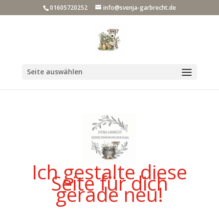
01605720252
info@svenja-garbrecht.de
Seite auswählen
Ich gestalte diese
Seite für dich
gerade neu!